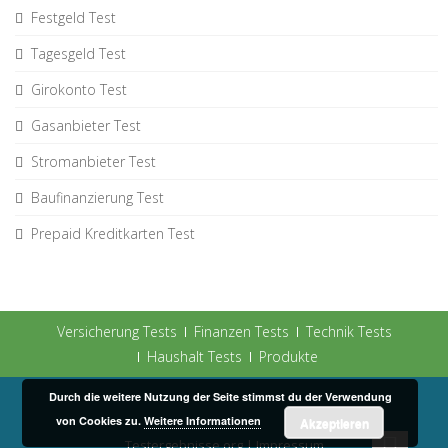
Festgeld Test
Tagesgeld Test
Girokonto Test
Gasanbieter Test
Stromanbieter Test
Baufinanzierung Test
Prepaid Kreditkarten Test
Versicherung Tests
Finanzen Tests
Technik Tests
Haushalt Tests
Produkte
Durch die weitere Nutzung der Seite stimmst du der Verwendung
von Cookies zu.
Weitere Informationen
Akzeptieren
Testergebnisse.org |
Impressum