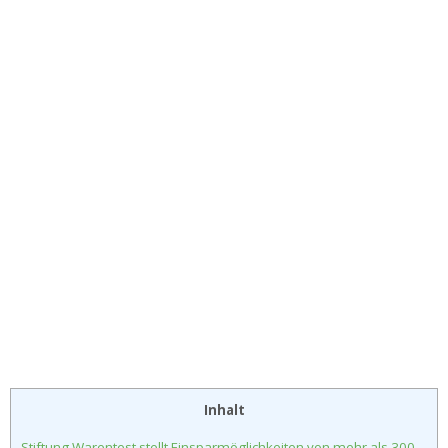
Inhalt
Stiftung Warentest stellt Einsparmöglichkeiten von mehr als 300