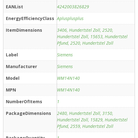
EANList
4242003826829
EnergyEfficiencyClass
Aplusplusplus
ItemDimensions
3406, Hundertstel Zoll, 2520,
Hundertstel Zoll, 15653, Hundertstel
Pfund, 2520, Hundertstel Zoll
Label
Siemens
Manufacturer
Siemens
Model
WM14N140
MPN
WM14N140
NumberOfItems
1
PackageDimensions
2480, Hundertstel Zoll, 3150,
Hundertstel Zoll, 15829, Hundertstel
Pfund, 2559, Hundertstel Zoll
PackageQuantity
1