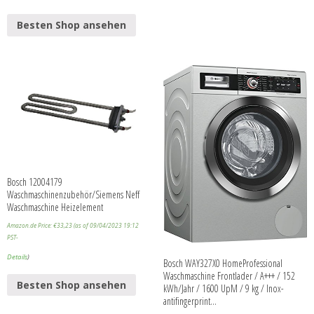
Besten Shop ansehen
Bosch 12004179
Waschmaschinenzubehör/Siemens Neff
Waschmaschine Heizelement
Amazon.de Price:
€
33,23
(as of 09/04/2023 19:12
PST-
Details
)
Bosch WAY327X0 HomeProfessional
Waschmaschine Frontlader / A+++ / 152
Besten Shop ansehen
kWh/Jahr / 1600 UpM / 9 kg / Inox-
antifingerprint…