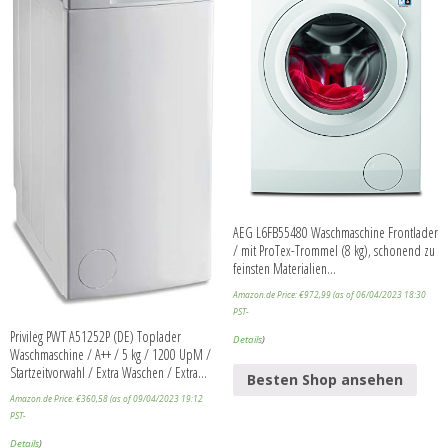
AEG L6FB55480 Waschmaschine Frontlader
/ mit ProTex-Trommel (8 kg), schonend zu
feinsten Materialien…
Amazon.de Price:
€
972,99
(as of 06/04/2023 18:30
PST-
Privileg PWT A51252P (DE) Toplader
Details
)
Waschmaschine / A++ / 5 kg / 1200 UpM /
Startzeitvorwahl / Extra Waschen / Extra…
Besten Shop ansehen
Amazon.de Price:
€
360,58
(as of 09/04/2023 19:12
PST-
Details
)