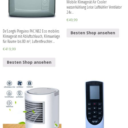
Mobile Klimagerät Air Cooler
wasserkühlung Leise Luftkühler Ventilator
24v…
€
49,99
De’Longhi Pinguino PAC N82 Eco mobiles
Besten Shop ansehen
Klimagerät mit Abluftschlauch, Klimaanlage
für Räume bis 80 m³, Luftentfeuchter…
€
419,99
Besten Shop ansehen