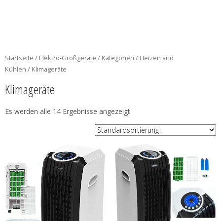
Startseite
/
Elektro-Großgeräte
/
Kategorien
/
Heizen and
Kühlen
/ Klimageräte
Klimageräte
Es werden alle 14 Ergebnisse angezeigt